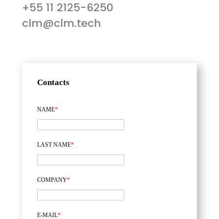
+55 11 2125-6250
clm@clm.tech
Contacts
NAME
*
LAST NAME
*
COMPANY
*
E-MAIL
*