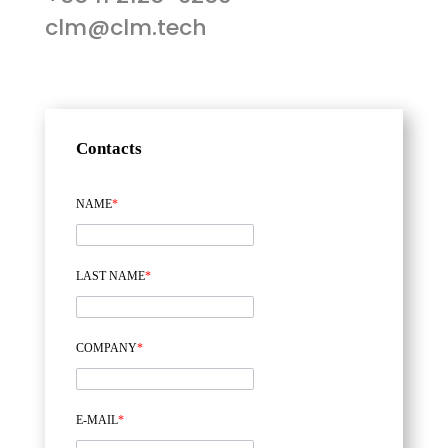
clm@clm.tech
Contacts
NAME
*
LAST NAME
*
COMPANY
*
E-MAIL
*