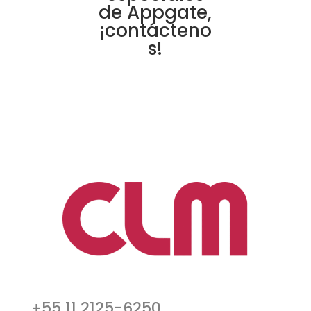
de Appgate,
¡contácteno
s!
+55 11 2125-6250