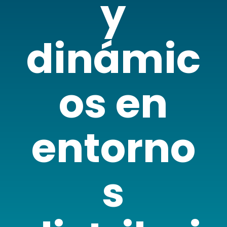
y
dinámic
os en
entorno
s