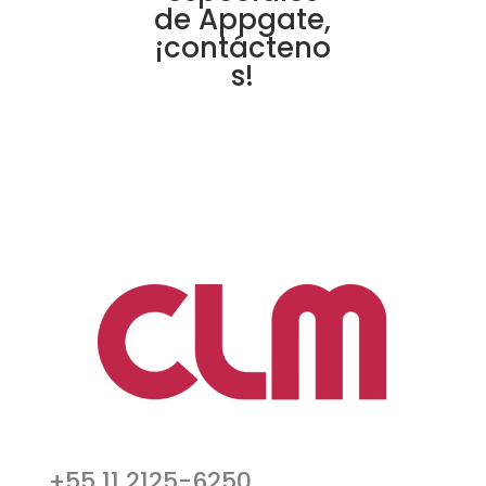
de Appgate,
¡contácteno
s!
+55 11 2125-6250