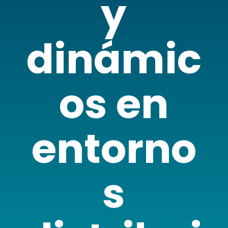
y
dinámic
os en
entorno
s