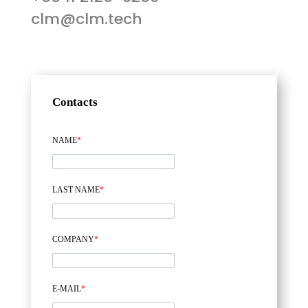
clm@clm.tech
Contacts
NAME
*
LAST NAME
*
COMPANY
*
E-MAIL
*