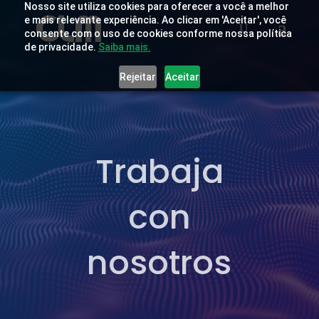
Nosso site utiliza cookies para oferecer a você a melhor
e mais relevante experiência. Ao clicar em 'Aceitar', você
consente com o uso de cookies conforme nossa política
de privacidade.
Saiba mais.
Rejeitar
Aceitar
Trabaja
con
nosotros