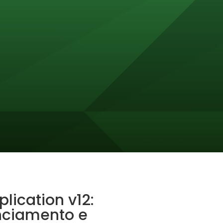
ication v12:
nciamento e