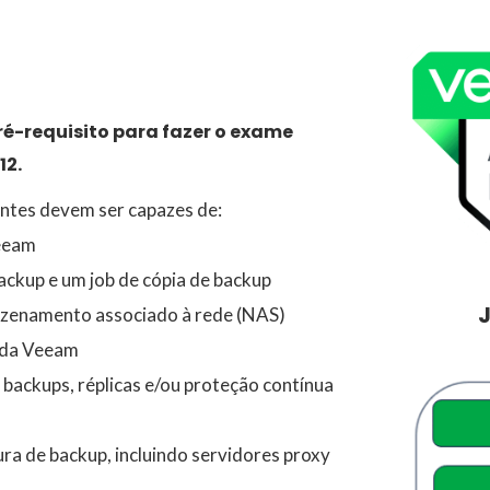
ré-requisito para fazer o exame
12.
antes devem ser capazes de:
Veeam
ackup e um job de cópia de backup
J
mazenamento associado à rede (NAS)
o da Veeam
backups, réplicas e/ou proteção contínua
ra de backup, incluindo servidores proxy