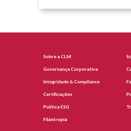
Sobre a CLM
S
Governança Corporativa
C
Integridade & Compliance
F
Certificações
Po
Política ESG
T
Filantropia