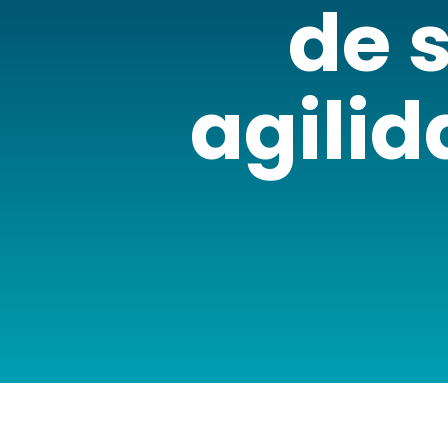
de 
agili