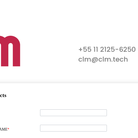
+55 11 2125-6250
clm@clm.tech
cts
NAME
*