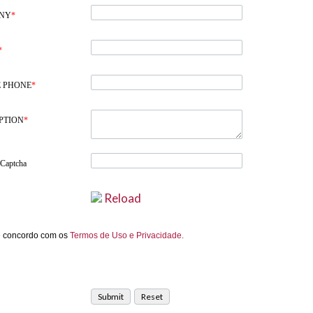
NY
*
*
 PHONE
*
PTION
*
 Captcha
Reload
e concordo com os
Termos de Uso e Privacidade.