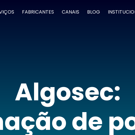
VIÇOS
FABRICANTES
CANAIS
BLOG
INSTITUCI
Algosec:
ação de pol