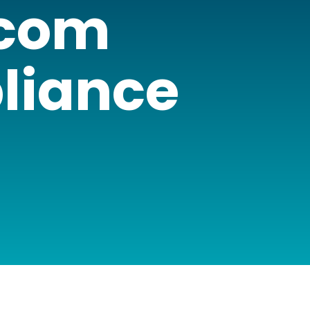
 com
liance