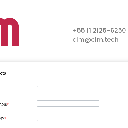
+55 11 2125-6250
clm@clm.tech
cts
NAME
*
NY
*