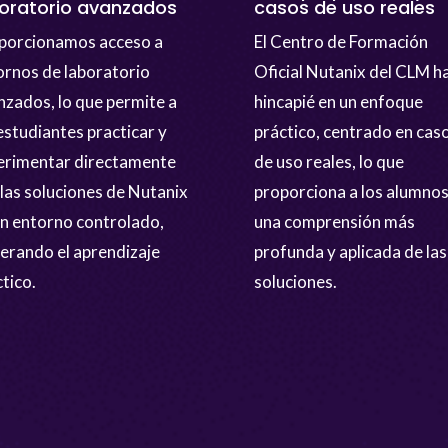
oratorio avanzados
casos de uso reales
porcionamos acceso a
El Centro de Formación
ornos de laboratorio
Oficial Nutanix del CLM h
nzados, lo que permite a
hincapié en un enfoque
estudiantes practicar y
práctico, centrado en cas
erimentar directamente
de uso reales, lo que
 las soluciones de Nutanix
proporciona a los alumno
un entorno controlado,
una comprensión más
lerando el aprendizaje
profunda y aplicada de las
tico.
soluciones.