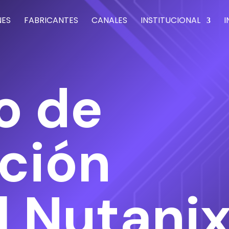
NES
FABRICANTES
CANALES
INSTITUCIONAL
I
o de
ción
l Nutani