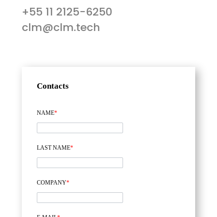
+55 11 2125-6250
clm@clm.tech
Contacts
NAME
*
LAST NAME
*
COMPANY
*