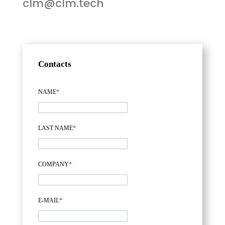
clm@clm.tech
Contacts
NAME
*
LAST NAME
*
COMPANY
*
E-MAIL
*