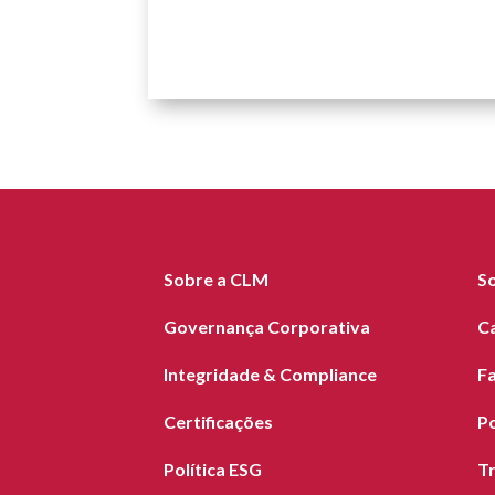
Sobre a CLM
S
Governança Corporativa
C
Integridade & Compliance
F
Certificações
Po
Política ESG
T