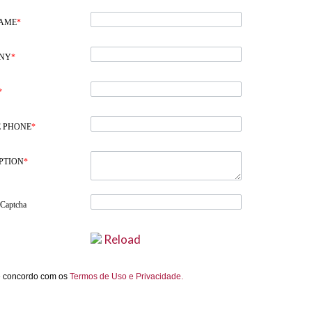
NAME
*
NY
*
*
 PHONE
*
PTION
*
 Captcha
Reload
e concordo com os
Termos de Uso e Privacidade.