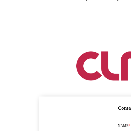
Conta
NAME
*