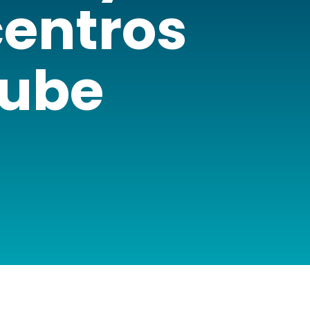
centros
nube