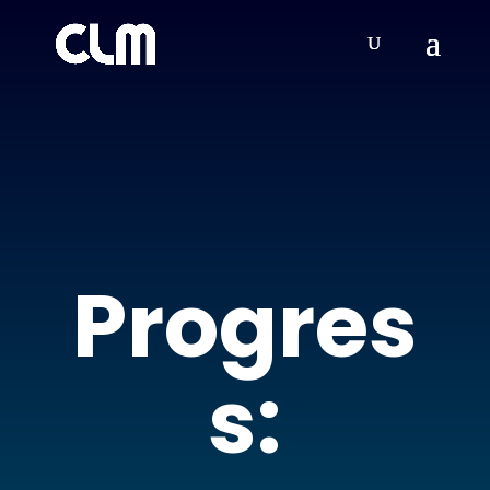
Progres
s: