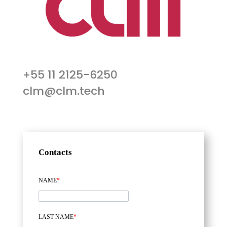
+55 11 2125-6250
clm@clm.tech
Contacts
NAME
*
LAST NAME
*